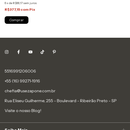
6
x
de
R$66,17
sem juros
R$377,15
com
Pix
Comprar
5516991206006
+55 (16) 99271-1916
chefia@usezapone.com.br
Rua Eliseu Guilherme, 255 - Boulevard - Ribeirão Preto - SP
Visite o nosso Blog!
Saiba Mais