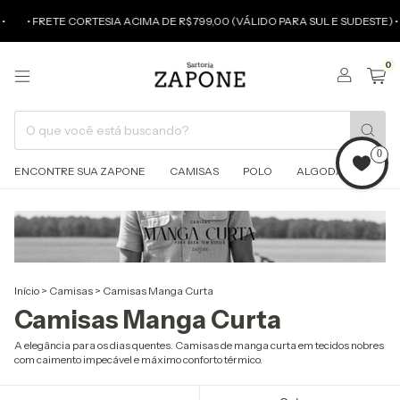
• FRETE CORTESIA ACIMA DE R$ 799,00 (VÁLIDO PARA SUL E SUDESTE) •
0
0
ENCONTRE SUA ZAPONE
CAMISAS
POLO
ALGODÃO PIMA
Início
>
Camisas
>
Camisas Manga Curta
Camisas Manga Curta
A elegância para os dias quentes. Camisas de manga curta em tecidos nobres
com caimento impecável e máximo conforto térmico.